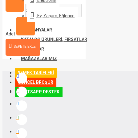
Elektronik
Ev, Yaşam, Eğlence
KAMPANYALAR
Adet
KATALOG ÜRÜNLERI, FIRSATLAR
SEPETE EKLE
MARKALAR
MAĞAZALARIMIZ
YEMEK TARIFLERI
GÜNCEL BROŞÜR
WHATSAPP DESTEK