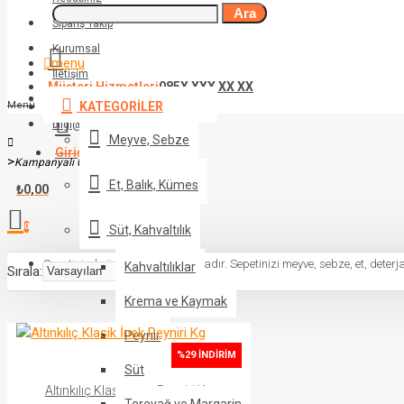
Ara
Sipariş Takip
Kurumsal
menu
İletişim
Müşteri Hizmetleri
085X XXX XX XX
08XX XXX XX XX
Menü
KATEGORILER
bilgi@siteadresiniz.com
Meyve, Sebze
Giriş Yap
veya Üye Ol
Kampanyalı Ürünler
Et, Balık, Kümes
₺0,00
0
Süt, Kahvaltılık
Sepetinizde ürün bulunmamaktadır. Sepetinizi meyve, sebze, et, deterja
Kahvaltılıklar
Sırala:
Krema ve Kaymak
Peynir
%29 İNDIRIM
Süt
Altınkılıç Klasik İnek Peyniri Kg
Tereyağ ve Margarin