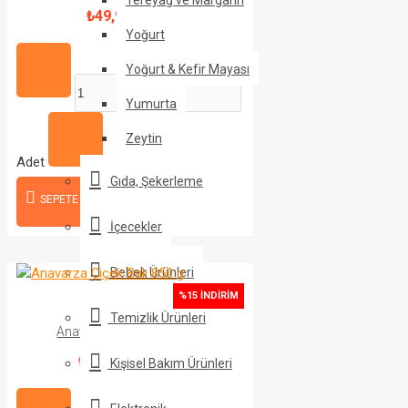
₺49,90
₺69,90
Yoğurt
Yoğurt & Kefir Mayası
Yumurta
Zeytin
Adet
Gıda, Şekerleme
SEPETE EKLE
İçecekler
Bebek Ürünleri
%15 İNDIRIM
Temizlik Ürünleri
Anavarza Çiçek Balı 850 g
₺229,90
₺269,90
Kişisel Bakım Ürünleri