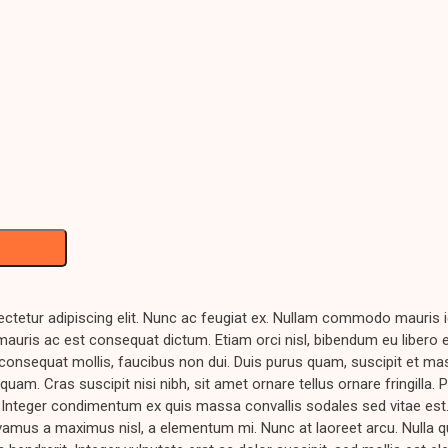
ctetur adipiscing elit. Nunc ac feugiat ex. Nullam commodo mauris i
 mauris ac est consequat dictum. Etiam orci nisl, bibendum eu libero e
consequat mollis, faucibus non dui. Duis purus quam, suscipit et mass
iquam. Cras suscipit nisi nibh, sit amet ornare tellus ornare fringilla. 
. Integer condimentum ex quis massa convallis sodales sed vitae est
 Vivamus a maximus nisl, a elementum mi. Nunc at laoreet arcu. Nulla qu