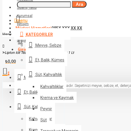
Ara
Sipariş Takip
Kurumsal
menu
İletişim
Müşteri Hizmetleri
085X XXX XX XX
08XX XXX XX XX
Menü
KATEGORILER
bilgi@siteadresiniz.com
Meyve, Sebze
Giriş Yap
veya Üye Ol
Lipton Ice Tea Limon Aromalı İçecek Pet 1 Lt
Et, Balık, Kümes
₺0,00
0
Süt, Kahvaltılık
Meyve, Sebze
Sepetinizde ürün bulunmamaktadır. Sepetinizi meyve, sebze, et, deterja
Kahvaltılıklar
Et, Balık, Kümes
Krema ve Kaymak
Süt, Kahvaltılık
Peynir
Kahvaltılıklar
Süt
Krema ve Kaymak
Tereyağ ve Margarin