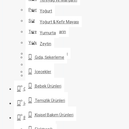
Peynir
Yoğurt
Süt
Yoğurt & Kefir Mayası
Tereyağ ve Margarin
Yumurta
Yoğurt
Zeytin
Yoğurt & Kefir Mayası
Gıda, Şekerleme
Yumurta
İçecekler
Zeytin
Bebek Ürünleri
Gıda, Şekerleme
Temizlik Ürünleri
İçecekler
Kişisel Bakım Ürünleri
Bebek Ürünleri