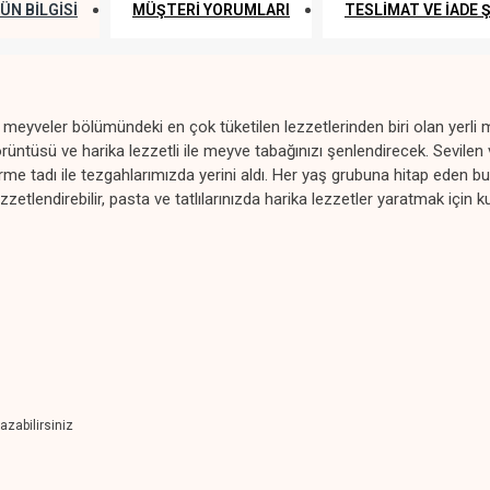
ÜN BILGISI
MÜŞTERI YORUMLARI
TESLIMAT VE İADE 
yveler bölümündeki en çok tüketilen lezzetlerinden biri olan yerli mu
rüntüsü ve harika lezzetli ile meyve tabağınızı şenlendirecek. Sevilen 
me tadı ile tezgahlarımızda yerini aldı. Her yaş grubuna hitap eden bu me
zetlendirebilir, pasta ve tatlılarınızda harika lezzetler yaratmak için kul
azabilirsiniz