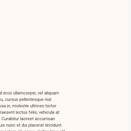
d eros ullamcorper, vel aliquam
u, cursus pellentesque nisl.
a in, molestie ultrices tortor.
Praesent lectus felis, vehicula at
. Curabitur laoreet accumsan
is nunc et dui placerat tincidunt.