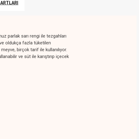
ŞARTLARI
z parlak sarı rengi ile tezgahları
ve oldukça fazla tüketilen
yve, birçok tarif ile kullanılıyor.
lanabilir ve süt ile karıştırıp içecek