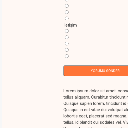
İletişim
YORUMU GÖNDER
Lorem ipsum dolor sit amet, conse
tellus aliquam. Curabitur tincidunt
Quisque sapien lorem, tincidunt id 
Quisque in est vitae dui volutpat al
lobortis eget, placerat sed magna
tellus, id blandit dui sodales vel.