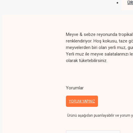
ÜR
Meyve & sebze reyonunda tropikal me
renklendiriyor. Hoş kokusu, taze gö
meyvelerden biri olan yerli muz, gur
Yerli muz ile meyve salatalarınızı lez
olarak tüketebilirsiniz.
Yorumlar
YORUM YAPINIZ
Ürünü aşağıdan puanlayabilir ve yorum y