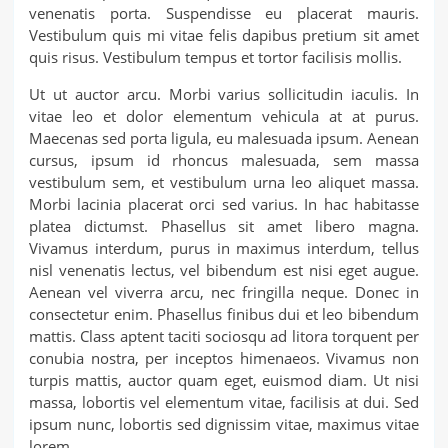
venenatis porta. Suspendisse eu placerat mauris.
Vestibulum quis mi vitae felis dapibus pretium sit amet
quis risus. Vestibulum tempus et tortor facilisis mollis.
Ut ut auctor arcu. Morbi varius sollicitudin iaculis. In
vitae leo et dolor elementum vehicula at at purus.
Maecenas sed porta ligula, eu malesuada ipsum. Aenean
cursus, ipsum id rhoncus malesuada, sem massa
vestibulum sem, et vestibulum urna leo aliquet massa.
Morbi lacinia placerat orci sed varius. In hac habitasse
platea dictumst. Phasellus sit amet libero magna.
Vivamus interdum, purus in maximus interdum, tellus
nisl venenatis lectus, vel bibendum est nisi eget augue.
Aenean vel viverra arcu, nec fringilla neque. Donec in
consectetur enim. Phasellus finibus dui et leo bibendum
mattis. Class aptent taciti sociosqu ad litora torquent per
conubia nostra, per inceptos himenaeos. Vivamus non
turpis mattis, auctor quam eget, euismod diam. Ut nisi
massa, lobortis vel elementum vitae, facilisis at dui. Sed
ipsum nunc, lobortis sed dignissim vitae, maximus vitae
lorem.