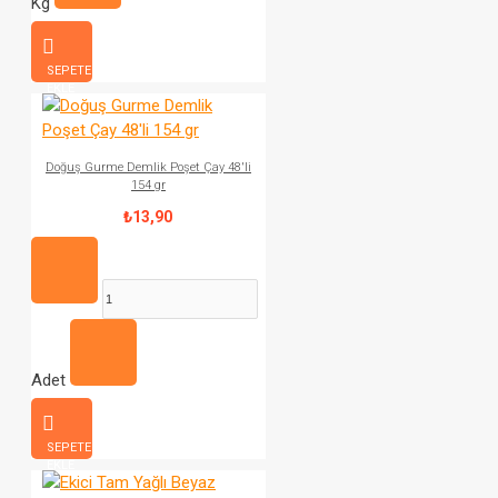
Kg
SEPETE
EKLE
Doğuş Gurme Demlik Poşet Çay 48'li
154 gr
₺13,90
Adet
SEPETE
EKLE