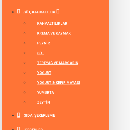
SÜT, KAHVALTILIK
KAHVALTILIKLAR
KREMA VE KAYMAK
PEYNIR
SÜT
TEREYAĞ VE MARGARIN
YOĞURT
YOĞURT & KEFIR MAYASI
YUMURTA
ZEYTIN
GIDA, ŞEKERLEME
İÇECEKLER