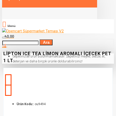
Menü
₺0,00
Ara
0
LIPTON ICE TEA LIMON AROMALI İÇECEK PET
Sepetinizde ürün bulunmamaktadır. Sepetinizi meyve, sebze, et,
1 LT
deterjan ve daha birçok ürünle doldurabilirsiniz!
Ürün Kodu::
ou9494