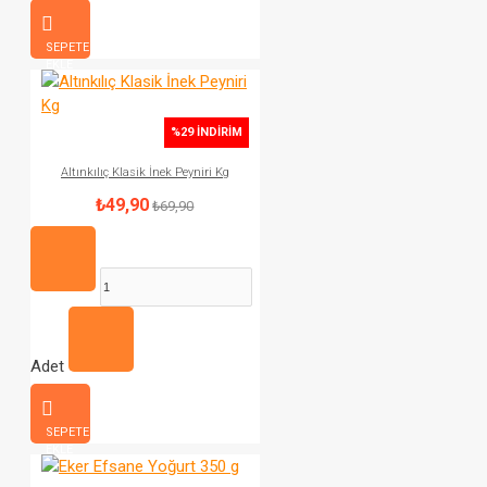
SEPETE
EKLE
%29 İNDIRIM
Altınkılıç Klasik İnek Peyniri Kg
₺49,90
₺69,90
Adet
SEPETE
EKLE