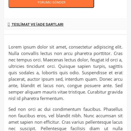
YORUMU GÖNDER
TESLIMAT VE İADE ŞARTLARI
Lorem ipsum dolor sit amet, consectetur adipiscing elit.
Nulla convallis lectus non arcu pharetra porttitor. Cras
nec tempus orci. Maecenas lectus dolor, feugiat id orci a,
ultricies tincidunt orci. Quisque sapien turpis, sagittis
quis sodales a, lobortis quis odio. Suspendisse et erat
placerat, auctor ipsum sed, interdum quam. Donec arcu
ante, blandit et lacus non, congue posuere ante. Sed
semper aliquam mauris vitae tristique. Curabitur gravida
nisl id pharetra fermentum.
Sed non orci ac dui condimentum faucibus. Phasellus
non faucibus eros, vel blandit nibh. Nunc accumsan sit
amet sapien non efficitur. Cras varius pellentesque lacus
nec suscipit. Pellentesque facilisis diam ut nulla