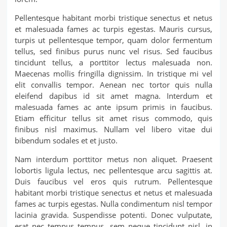
Pellentesque habitant morbi tristique senectus et netus
et malesuada fames ac turpis egestas. Mauris cursus,
turpis ut pellentesque tempor, quam dolor fermentum
tellus, sed finibus purus nunc vel risus. Sed faucibus
tincidunt tellus, a porttitor lectus malesuada non.
Maecenas mollis fringilla dignissim. In tristique mi vel
elit convallis tempor. Aenean nec tortor quis nulla
eleifend dapibus id sit amet magna. Interdum et
malesuada fames ac ante ipsum primis in faucibus.
Etiam efficitur tellus sit amet risus commodo, quis
finibus nisl maximus. Nullam vel libero vitae dui
bibendum sodales et et justo.
Nam interdum porttitor metus non aliquet. Praesent
lobortis ligula lectus, nec pellentesque arcu sagittis at.
Duis faucibus vel eros quis rutrum. Pellentesque
habitant morbi tristique senectus et netus et malesuada
fames ac turpis egestas. Nulla condimentum nisl tempor
lacinia gravida. Suspendisse potenti. Donec vulputate,
erat nec tempus tempus, sem neque tincidunt nisl, in