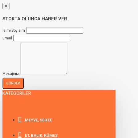
×
STOKTA OLUNCA HABER VER
İsim/Soyisim
Email
Mesajınız
GÖNDER
KATEGORILER
MEYVE, SEBZE
ET, BALIK, KÜMES