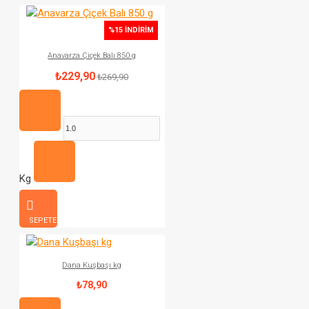
%15 İNDIRIM
Anavarza Çiçek Balı 850 g
₺229,90
₺269,90
Kg
SEPETE
EKLE
Dana Kuşbaşı kg
₺78,90