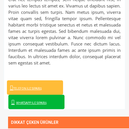
varius leo lectus sit amet ex. Vivamus ut dapibus sapien.
Proin convallis sem turpis. Nam metus ipsum, viverra
vitae quam sed, fringilla tempor ipsum. Pellentesque
habitant morbi tristique senectus et netus et malesuada
fames ac turpis egestas. Sed bibendum malesuada dui,
vitae viverra lorem pulvinar a. Nunc commodo mi vel
ipsum consequat vestibulum. Fusce nec dictum lacus.
Interdum et malesuada fames ac ante ipsum primis in
faucibus. In ultrices interdum dolor, consequat placerat
sem egestas sit amet.
TELEFON İLE SIPARIŞ
WHATSAPP İLE SIPARIŞ
DIKKAT ÇEKEN ÜRÜNLER