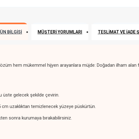
ÜN BILGISI
MÜŞTERI YORUMLARI
TESLIMAT VE İADE 
i çözüm hem mükemmel hijyen arayanlara müjde: Doğadan ilham alan f
 üste gelecek şekilde çevirin.
5 cm uzaklıktan temizlenecek yüzeye püskürtün.
kten sonra kurumaya bırakabilirsiniz.