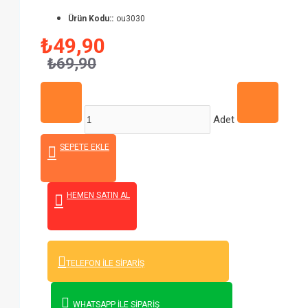
Ürün Kodu::
ou3030
₺49,90
₺69,90
Adet
SEPETE EKLE
HEMEN SATIN AL
TELEFON İLE SIPARIŞ
WHATSAPP İLE SIPARIŞ