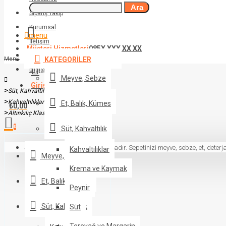
Ara
Sipariş Takip
Kurumsal
menu
İletişim
Müşteri Hizmetleri
085X XXX XX XX
08XX XXX XX XX
Menü
KATEGORILER
bilgi@siteadresiniz.com
Meyve, Sebze
Giriş Yap
veya Üye Ol
Süt, Kahvaltılık
Kahvaltılıklar
Et, Balık, Kümes
₺0,00
Altınkılıç Klasik İnek Peyniri Kg
0
Süt, Kahvaltılık
Sepetinizde ürün bulunmamaktadır. Sepetinizi meyve, sebze, et, deterja
Kahvaltılıklar
Meyve, Sebze
Krema ve Kaymak
Et, Balık, Kümes
Peynir
Süt, Kahvaltılık
Süt
Tereyağ ve Margarin