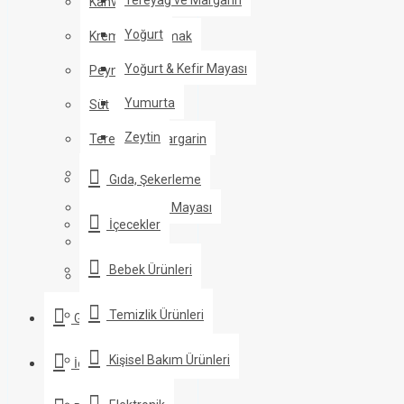
Kahvaltılıklar
Yoğurt
Krema ve Kaymak
Yoğurt & Kefir Mayası
Peynir
Yumurta
Süt
Zeytin
Tereyağ ve Margarin
Yoğurt
Gıda, Şekerleme
Yoğurt & Kefir Mayası
İçecekler
Yumurta
Bebek Ürünleri
Zeytin
Temizlik Ürünleri
Gıda, Şekerleme
Kişisel Bakım Ürünleri
İçecekler