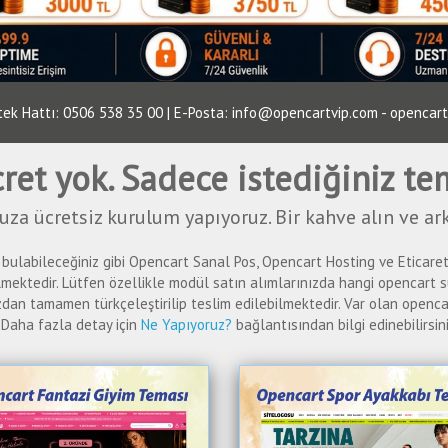
k Hattı: 0506 538 35 00 | E-Posta: info@opencartvip.com - openca
 ücret yok. Sadece istediğiniz t
za ücretsiz kurulum yapıyoruz. Bir kahve alın ve ark
ulabileceğiniz gibi Opencart Sanal Pos, Opencart Hosting ve Eticaret P
mektedir. Lütfen özellikle modül satın alımlarınızda hangi opencart sü
n tamamen türkçeleştirilip teslim edilebilmektedir. Var olan opencart
 Daha fazla detay için
Ne Yapıyoruz?
bağlantısından bilgi edinebilirsiniz