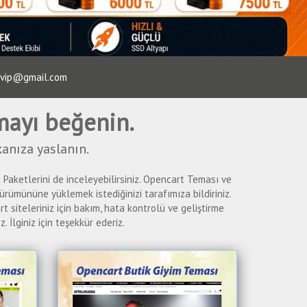
rtvip@gmail.com
emayı beğenin.
anıza yaslanın.
aketlerini de inceleyebilirsiniz. Opencart Teması ve
rümününe yüklemek istediğinizi tarafımıza bildiriniz.
 siteleriniz için bakım, hata kontrolü ve geliştirme
. İlginiz için teşekkür ederiz.