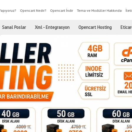
Yapıyoruz?
Opencart Nedir?
Opencart İndir
Tema ve Modüller Hakkında
İlet
Sanal Poslar
Xml - Entegrasyon
Opencart Hosting
Eticar