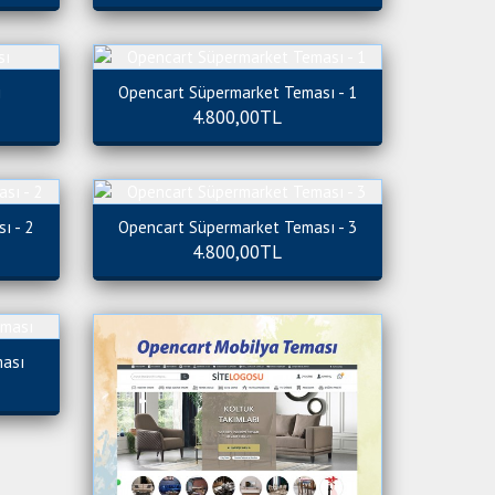
ı
Opencart Süpermarket Teması - 1
4.800,00TL
ı - 2
Opencart Süpermarket Teması - 3
4.800,00TL
ması