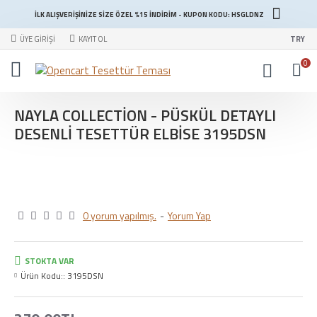
İLK ALIŞVERİŞİNİZE SİZE ÖZEL %15 İNDİRİM - KUPON KODU: HSGLDNZ
ÜYE GIRIŞI
KAYIT OL
TRY
0
NAYLA COLLECTION - PÜSKÜL DETAYLI
DESENLI TESETTÜR ELBISE 3195DSN
0 yorum yapılmış.
-
Yorum Yap
STOKTA VAR
Ürün Kodu::
3195DSN