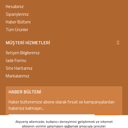
Hesabınız
Siparişleriniz
Haber Bülteni
Tüm Ürünler
MÜŞTERI HIZMETLERI
İletişim Bilgilerimiz
İade Formu
Site Haritamız
Markalarımız
HABER BÜLTENI
Haber bültenimize abone olarak fırsat ve kampanyalardan
habersiz kalmayın...
GÖNDER
Alışveriş sitemizde, kullanıcı deneyimini geliştirmek ve internet
sitesinin verimli çalışmasını sağlamak amacıyla çerezler