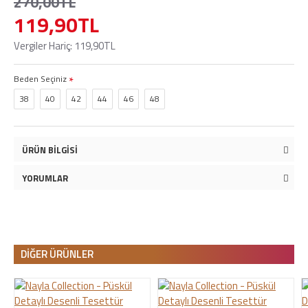
270,00TL
119,90TL
Vergiler Hariç:
119,90TL
Beden Seçiniz
38
40
42
44
46
48
ÜRÜN BILGISI
YORUMLAR
DIĞER ÜRÜNLER