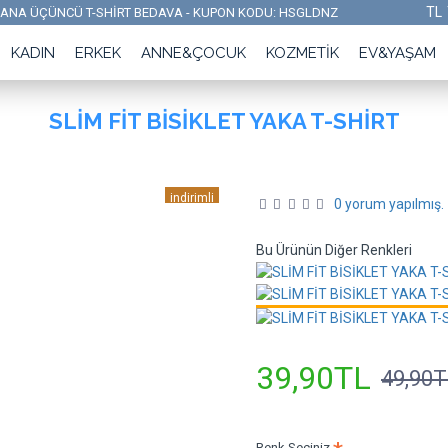
TL
ALANA ÜÇÜNCÜ T-SHİRT BEDAVA - KUPON KODU: HSGLDNZ
KADIN
ERKEK
ANNE&ÇOCUK
KOZMETIK
EV&YAŞAM
SLİM FİT BİSİKLET YAKA T-SHİRT
indirimli
0 yorum yapılmış.
yeni ürün
Bu Ürünün Diğer Renkleri
39,90TL
49,90T
Renk Seçiniz