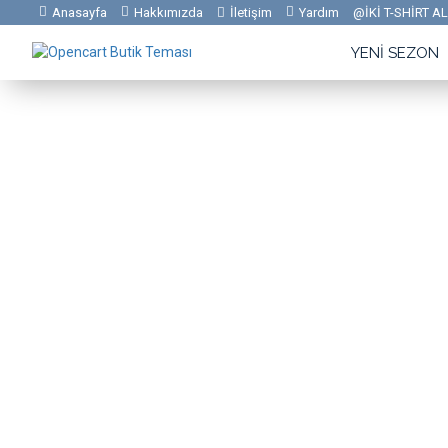
Anasayfa
Hakkımızda
İletişim
Yardım
@İKİ T-SHİRT 
YENI SEZON