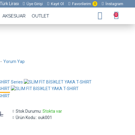
Türk Lirası
Üye Girişi
Kayıt Ol
Favorilerim
İnstagram
0
0
AKSESUAR
OUTLET
-
Yorum Yap
Stok Durumu:
Stokta var
L
Ürün Kodu::
ouk001