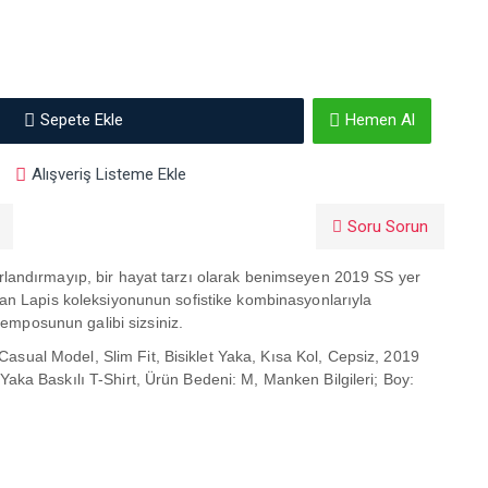
Sepete Ekle
Hemen Al
Alışveriş Listeme Ekle
Soru Sorun
nırlandırmayıp, bir hayat tarzı olarak benimseyen 2019 SS
yer
rulan Lapis koleksiyonunun sofistike kombinasyonlarıyla
emposunun galibi sizsiniz.
asual Model, Slim Fit, Bisiklet Yaka, Kısa Kol, Cepsiz, 2019
 Yaka Baskılı T-Shirt, Ürün Bedeni: M, Manken Bilgileri; Boy: