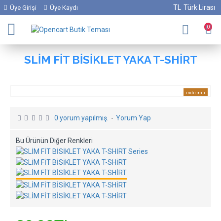
TL
Türk Lirası
Üye Girişi
Üye Kaydı
0
SLİM FİT BİSİKLET YAKA T-SHİRT
indirimli
yeni ürün
0 yorum yapılmış.
-
Yorum Yap
Bu Ürünün Diğer Renkleri