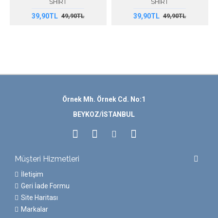
SHİRT
SHİRT
39,90TL
39,90TL
49,90TL
49,90TL
Örnek Mh. Örnek Cd. No:1
BEYKOZ/İSTANBUL
Müşteri Hizmetleri
İletişim
Geri İade Formu
Site Haritası
Markalar