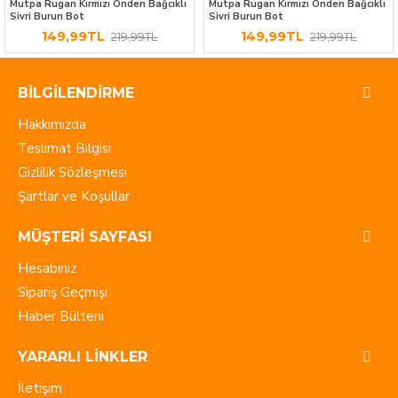
Mutpa Rugan Kırmızı Önden Bağcıklı
Mutpa Rugan Kırmızı Önden Bağcıklı
Sivri Burun Bot
Sivri Burun Bot
149,99TL
149,99TL
219,99TL
219,99TL
BILGILENDIRME
Hakkımızda
Teslimat Bilgisi
Gizlilik Sözleşmesi
Şartlar ve Koşullar
MÜŞTERI SAYFASI
Hesabınız
Sipariş Geçmişi
Haber Bülteni
YARARLI LINKLER
İletişim