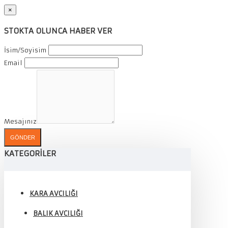
×
STOKTA OLUNCA HABER VER
İsim/Soyisim
Email
Mesajınız
GÖNDER
KATEGORILER
KARA AVCILIĞI
BALIK AVCILIĞI