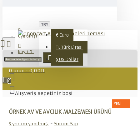
TRY
€
Euro
Üye Girişi
TL
Türk Lirası
Kayıt Ol
$
US Dollar
0 ürün - 0,00TL
0
Alışveriş sepetiniz boş!
YENI
ÖRNEK AV VE AVCILIK MALZEMESI ÜRÜNÜ
3 yorum yapılmış.
-
Yorum Yap