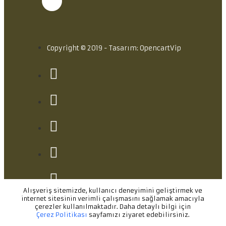
Copyright © 2019 - Tasarım: OpencartVip
Alışveriş sitemizde, kullanıcı deneyimini geliştirmek ve
internet sitesinin verimli çalışmasını sağlamak amacıyla
çerezler kullanılmaktadır. Daha detaylı bilgi için
Çerez Politikası
sayfamızı ziyaret edebilirsiniz.