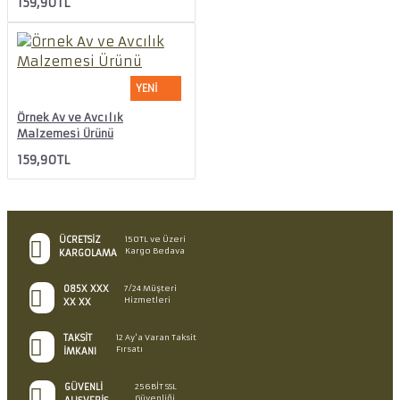
159,90TL
YENI
Örnek Av ve Avcılık
Malzemesi Ürünü
159,90TL
ÜCRETSIZ
150TL ve Üzeri
Kargo Bedava
KARGOLAMA
085X XXX
7/24 Müşteri
Hizmetleri
XX XX
TAKSIT
12 Ay'a Varan Taksit
Fırsatı
İMKANI
GÜVENLI
256BİT SSL
Güvenliği